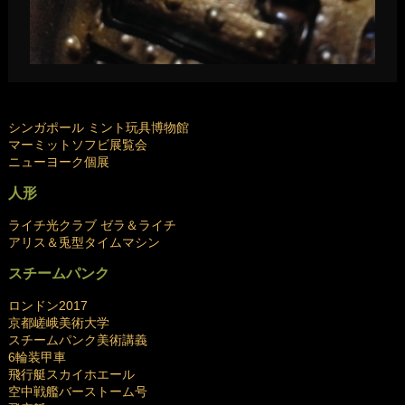
シンガポール ミント玩具博物館
マーミットソフビ展覧会
ニューヨーク個展
人形
ライチ光クラブ ゼラ＆ライチ
アリス＆兎型タイムマシン
スチームパンク
ロンドン2017
京都嵯峨美術大学
スチームパンク美術講義
6輪装甲車
飛行艇スカイホエール
空中戦艦バーストーム号