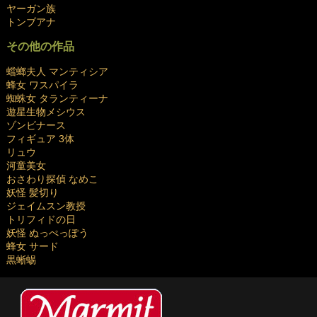
ヤーガン族
トンブアナ
その他の作品
蟷螂夫人 マンティシア
蜂女 ワスパイラ
蜘蛛女 タランティーナ
遊星生物メシウス
ゾンビナース
フィギュア 3体
リュウ
河童美女
おさわり探偵 なめこ
妖怪 髪切り
ジェイムスン教授
トリフィドの日
妖怪 ぬっぺっぽう
蜂女 サード
黒蜥蜴