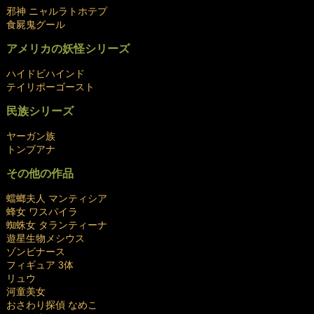
邪神 ニャルラトホテプ
食屍鬼グール
アメリカの妖怪シリーズ
ハイドビハインド
テイリポーゴースト
民族シリーズ
ヤーガン族
トンブアナ
その他の作品
蟷螂夫人 マンティシア
蜂女 ワスパイラ
蜘蛛女 タランティーナ
遊星生物メシウス
ゾンビナース
フィギュア 3体
リュウ
河童美女
おさわり探偵 なめこ