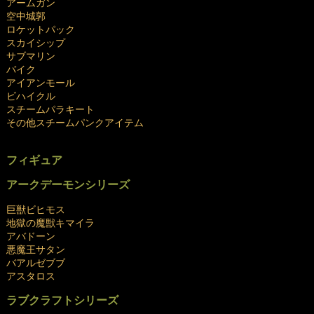
アームガン
空中城郭
ロケットパック
スカイシップ
サブマリン
バイク
アイアンモール
ビハイクル
スチームパラキート
その他スチームパンクアイテム
.
フィギュア
アークデーモンシリーズ
巨獣ビヒモス
地獄の魔獣キマイラ
アバドーン
悪魔王サタン
バアルゼブブ
アスタロス
ラブクラフトシリーズ