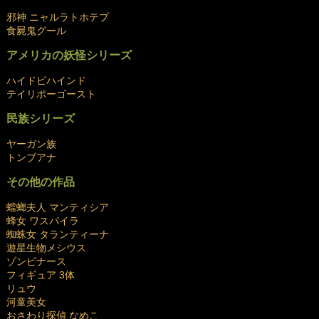
邪神 ニャルラトホテプ
食屍鬼グール
アメリカの妖怪シリーズ
ハイドビハインド
テイリポーゴースト
民族シリーズ
ヤーガン族
トンブアナ
その他の作品
蟷螂夫人 マンティシア
蜂女 ワスパイラ
蜘蛛女 タランティーナ
遊星生物メシウス
ゾンビナース
フィギュア 3体
リュウ
河童美女
おさわり探偵 なめこ