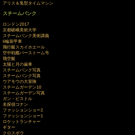
アリス＆兎型タイムマシン
スチームパンク
ロンドン2017
京都嵯峨美術大学
スチームパンク美術講義
6輪装甲車
飛行艇スカイホエール
空中戦艦バーストーム号
飛空艇
太陽と月の歯車
スチームパンク写真
スチームパンク写真
ウアモウの大冒険
スチームガーデン10
スチームガーデン写真
ガン・ピストル
名探偵コナン
ファッションショー2
ファッションショー1
ロケットランチャー
ギター
クロスボウ